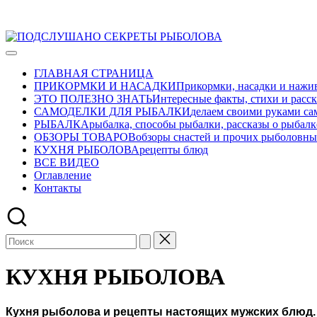
Перейти
ПОДСЛУШАНО
к
Развлекательно-
СЕКРЕТЫ
содержимому
познавательный
РЫБОЛОВА
ГЛАВНАЯ СТРАНИЦА
авторский
ПРИКОРМКИ И НАСАДКИ
Прикормки, насадки и нажив
журнал
ЭТО ПОЛЕЗНО ЗНАТЬ
Интересные факты, стихи и расск
о
САМОДЕЛКИ ДЛЯ РЫБАЛКИ
делаем своими руками са
рыбалке
РЫБАЛКА
рыбалка, способы рыбалки, рассказы о рыбалк
ОБЗОРЫ ТОВАРОВ
обзоры снастей и прочих рыболовны
КУХНЯ РЫБОЛОВА
рецепты блюд
ВСЕ ВИДЕО
Оглавление
Контакты
КУХНЯ РЫБОЛОВА
Кухня рыболова и рецепты настоящих мужских блюд.