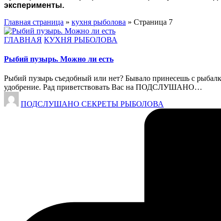
эксперименты.
Главная страница
»
кухня рыболова
»
Страница 7
Опубликовано
ГЛАВНАЯ
КУХНЯ РЫБОЛОВА
в
Рыбий пузырь. Можно ли есть
Рыбий пузырь съедобный или нет? Бывало принесешь с рыбалки
удобрение. Рад приветствовать Вас на ПОДСЛУШАНО…
Запись
ПОДСЛУШАНО СЕКРЕТЫ РЫБОЛОВА
от