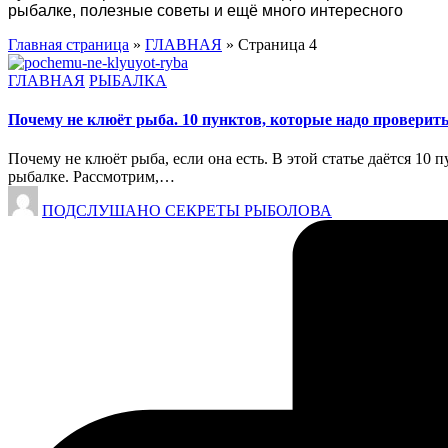
рыбалке, полезные советы и ещё много интересного
Главная страница
»
ГЛАВНАЯ
»
Страница 4
Опубликовано
ГЛАВНАЯ
РЫБАЛКА
в
Почему не клюёт рыба. 10 пунктов, которые надо проверить
Почему не клюёт рыба, если она есть. В этой статье даётся 1
рыбалке. Рассмотрим,…
Запись
ПОДСЛУШАНО СЕКРЕТЫ РЫБОЛОВА
от