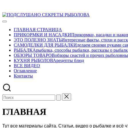
Перейти
ПОДСЛУШАНО
к
Развлекательно-
СЕКРЕТЫ
содержимому
познавательный
РЫБОЛОВА
ГЛАВНАЯ СТРАНИЦА
авторский
ПРИКОРМКИ И НАСАДКИ
Прикормки, насадки и нажив
журнал
ЭТО ПОЛЕЗНО ЗНАТЬ
Интересные факты, стихи и расск
о
САМОДЕЛКИ ДЛЯ РЫБАЛКИ
делаем своими руками са
рыбалке
РЫБАЛКА
рыбалка, способы рыбалки, рассказы о рыбалк
ОБЗОРЫ ТОВАРОВ
обзоры снастей и прочих рыболовны
КУХНЯ РЫБОЛОВА
рецепты блюд
ВСЕ ВИДЕО
Оглавление
Контакты
ГЛАВНАЯ
Тут все материалы сайта. Статьи, видео о рыбалке и всё 