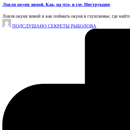
Ловля окуня зимой. Как, на что, и где. Инструкция
Ловля окуня зимой и как поймать окуня в глухозимье, где най
Запись
ПОДСЛУШАНО СЕКРЕТЫ РЫБОЛОВА
от