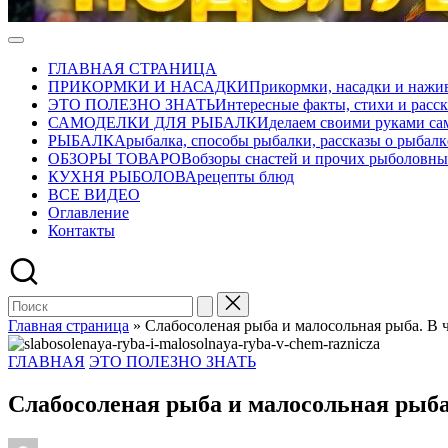
ПОДСЛУШАНО
Развлекательно-
СЕКРЕТЫ
познавательный
ГЛАВНАЯ СТРАНИЦА
РЫБОЛОВА
авторский
ПРИКОРМКИ И НАСАДКИ
Прикормки, насадки и нажив
журнал
ЭТО ПОЛЕЗНО ЗНАТЬ
Интересные факты, стихи и расск
о
САМОДЕЛКИ ДЛЯ РЫБАЛКИ
делаем своими руками са
рыбалке
РЫБАЛКА
рыбалка, способы рыбалки, рассказы о рыбалк
ОБЗОРЫ ТОВАРОВ
обзоры снастей и прочих рыболовны
КУХНЯ РЫБОЛОВА
рецепты блюд
ВСЕ ВИДЕО
Оглавление
Контакты
Главная страница
»
Слабосоленая рыба и малосольная рыба. В 
Опубликовано
ГЛАВНАЯ
ЭТО ПОЛЕЗНО ЗНАТЬ
в
Слабосоленая рыба и малосольная рыба
Запись