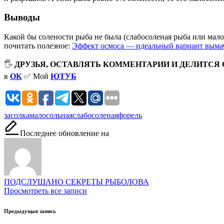
Выводы
Какой бы солености рыба не была (слабосоленая рыба или мало
почитать полезное:
Эффект осмоса — идеальный вариант выма
🖐
ДРУЗЬЯ, ОСТАВЛЯТЬ КОММЕНТАРИИ И ДЕЛИТСЯ
в
ОК
✅ Мой
ЮТУБ
Метки:
засолка
малосольная
слабосоленая
форель
Последнее обновление на
ПОДСЛУШАНО СЕКРЕТЫ РЫБОЛОВА
Просмотреть все записи
Навигация
Предыдущая запись