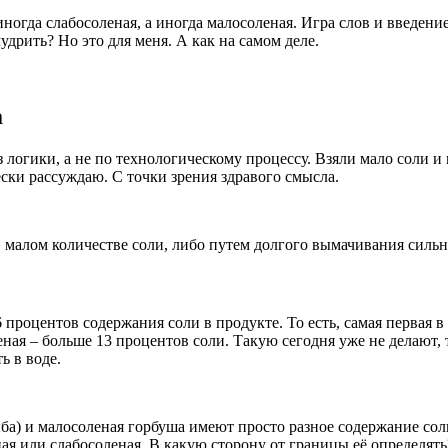
огда слабосоленая, а иногда малосоленая. Игра слов и введение
удрить? Но это для меня. А как на самом деле.
а
 логики, а не по технологическому процессу. Взяли мало соли и
ески рассуждаю. С точки зрения здравого смысла.
в малом количестве соли, либо путем долгого вымачивания силь
процентов содержания соли в продукте. То есть, самая первая в 
ная – больше 13 процентов соли. Такую сегодня уже не делают, т
ь в воде.
ба) и малосоленая горбуша имеют просто разное содержание соли
ая или слабосоленая. В какую сторону от границы её определять