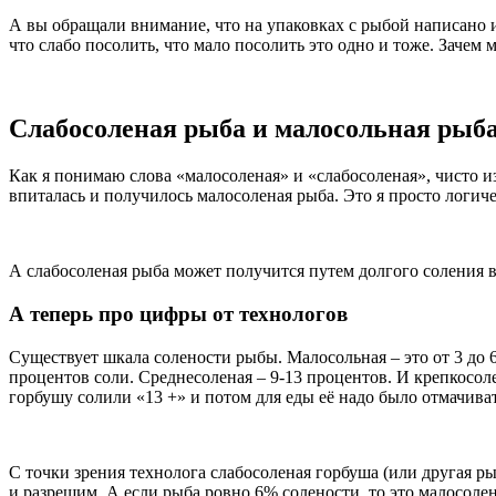
А вы обращали внимание, что на упаковках с рыбой написано ин
что слабо посолить, что мало посолить это одно и тоже. Зачем м
Слабосоленая рыба и малосольная рыб
Как я понимаю слова «малосоленая» и «слабосоленая», чисто из
впиталась и получилось малосоленая рыба. Это я просто логич
А слабосоленая рыба может получится путем долгого соления 
А теперь про цифры от технологов
Существует шкала солености рыбы. Малосольная – это от 3 до 6 
процентов соли. Среднесоленая – 9-13 процентов. И крепкосоле
горбушу солили «13 +» и потом для еды её надо было отмачиват
С точки зрения технолога слабосоленая горбуша (или другая ры
и разрешим. А если рыба ровно 6% солености, то это малосолен