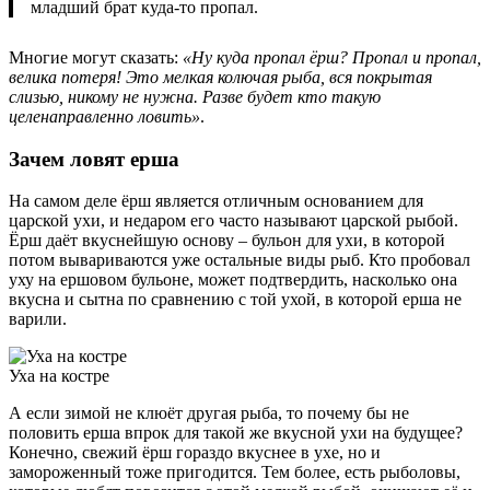
младший брат куда-то пропал.
Многие могут сказать:
«Ну куда пропал ёрш? Пропал и пропал,
велика потеря! Это мелкая колючая рыба, вся покрытая
слизью, никому не нужна. Разве будет кто такую
целенаправленно ловить»
.
Зачем ловят ерша
На самом деле ёрш является отличным основанием для
царской ухи, и недаром его часто называют царской рыбой.
Ёрш даёт вкуснейшую основу – бульон для ухи, в которой
потом вывариваются уже остальные виды рыб. Кто пробовал
уху на ершовом бульоне, может подтвердить, насколько она
вкусна и сытна по сравнению с той ухой, в которой ерша не
варили.
Уха на костре
А если зимой не клюёт другая рыба, то почему бы не
половить ерша впрок для такой же вкусной ухи на будущее?
Конечно, свежий ёрш гораздо вкуснее в ухе, но и
замороженный тоже пригодится. Тем более, есть рыболовы,