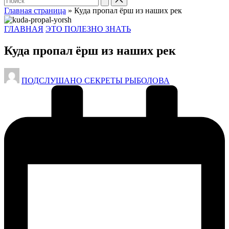
Главная страница
»
Куда пропал ёрш из наших рек
Опубликовано
ГЛАВНАЯ
ЭТО ПОЛЕЗНО ЗНАТЬ
в
Куда пропал ёрш из наших рек
Запись
ПОДСЛУШАНО СЕКРЕТЫ РЫБОЛОВА
от