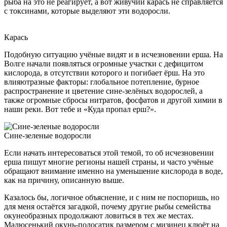
рыба на это не реагирует, а вот живучий карась не справляется
с токсинами, которые выделяют эти водоросли.
Карась
Подобную ситуацию учёные видят и в исчезновении ерша. На
Волге начали появляться огромные участки с дефицитом
кислорода, в отсутствии которого и погибает ёрш. На это
влияютразные факторы: глобальное потепление, бурное
распространение и цветение сине-зелёных водорослей, а
также огромные сбросы нитратов, фосфатов и другой химии в
наши реки. Вот тебе и «Куда пропал ерш?».
Сине-зеленые водоросли
Если начать интересоваться этой темой, то об исчезновении
ерша пишут многие регионы нашей страны, и часто учёные
обращают внимание именно на уменьшение кислорода в воде,
как на причину, описанную выше.
Казалось бы, логичное объяснение, и с ним не поспоришь, но
для меня остаётся загадкой, почему другие рыбы семейства
окунеобразных продолжают ловиться в тех же местах.
Малюсенький окунь-полосатик размером с мизинец клюёт на