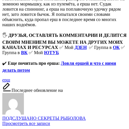
зимнюю мормышку, как из пулемёта, а ерша нет. Судак
ловится на спиннинг, а ерша на поплавочную удочку рядом
нет, зато ловится бычок. Я попытался своими словами
объяснить, куда пропал ерш в последнее время со многих
наших водоёмов.
🖐
ДРУЗЬЯ, ОСТАВЛЯТЬ КОММЕНТАРИИ И ДЕЛИТСЯ
СВОИМ МНЕНИЕМ ВЫ МОЖЕТЕ НА ДРУГИХ МОИХ
КАНАЛАХ И РЕСУРСАХ
✅ Мой
ДЗЕН
✅ Группа в
ОК
✅
Группа в
ВК
✅ Мой
ЮТУБ
✔️
Еще почитать про ерша:
Ловля ершей и что с ними
делать потом
Метки:
ерш
Последнее обновление на
ПОДСЛУШАНО СЕКРЕТЫ РЫБОЛОВА
Просмотреть все записи