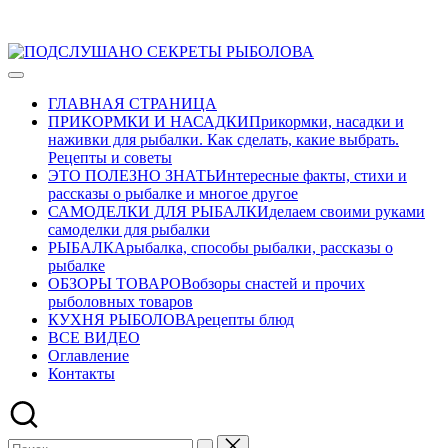
Перейти
ПОДСЛУШАНО
к
Развлекательно-
СЕКРЕТЫ
содержимому
познавательный
РЫБОЛОВА
ГЛАВНАЯ СТРАНИЦА
авторский
ПРИКОРМКИ И НАСАДКИ
Прикормки, насадки и
журнал
наживки для рыбалки. Как сделать, какие выбрать.
о
Рецепты и советы
рыбалке
ЭТО ПОЛЕЗНО ЗНАТЬ
Интересные факты, стихи и
рассказы о рыбалке и многое другое
САМОДЕЛКИ ДЛЯ РЫБАЛКИ
делаем своими руками
самоделки для рыбалки
РЫБАЛКА
рыбалка, способы рыбалки, рассказы о
рыбалке
ОБЗОРЫ ТОВАРОВ
обзоры снастей и прочих
рыболовных товаров
КУХНЯ РЫБОЛОВА
рецепты блюд
ВСЕ ВИДЕО
Оглавление
Контакты