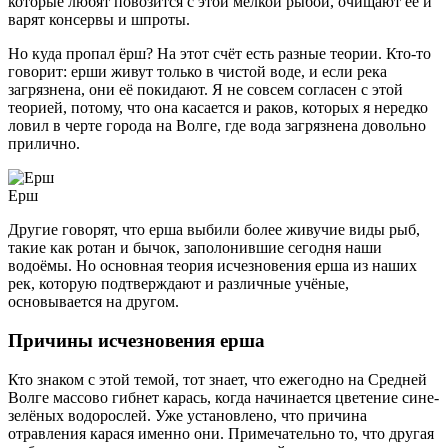
которые любят повозится с этой мелкой рыбой, очищают её и
варят консервы и шпроты.
Но куда пропал ёрш? На этот счёт есть разные теории. Кто-то
говорит: ерши живут только в чистой воде, и если река
загрязнена, они её покидают. Я не совсем согласен с этой
теорией, потому, что она касается и раков, которых я нередко
ловил в черте города на Волге, где вода загрязнена довольно
прилично.
Ерш
Другие говорят, что ерша выбили более живучие виды рыб,
такие как ротан и бычок, заполонившие сегодня наши
водоёмы. Но основная теория исчезновения ерша из наших
рек, которую подтверждают и различные учёные,
основывается на другом.
Причины исчезновения ерша
Кто знаком с этой темой, тот знает, что ежегодно на Средней
Волге массово гибнет карась, когда начинается цветение сине-
зелёных водорослей. Уже установлено, что причина
отравления карася именно они. Примечательно то, что другая