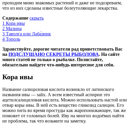
проходим мимо знакомых растений и даже не подозреваем,
что из них сделаны известные болеутоляющие лекарства.
Содержание
скрыть
1
Кора ивы
2
Малина
3
Таволга или Лаба́зник
4
Тополь
Здравствуйте, дорогие читатели рад приветствовать Вас
на
ПОДСЛУШАНО СЕКРЕТЫ РЫБОЛОВА
. На сайте
много статей не только о рыбалке. Полистайте,
обязательно найдете что-нибудь интересное для себя.
Кора ивы
Название салициловая кислота возникло от латинского
названия ивы — salix. А всем известный аспирин это
ацетилсалициловая кислота. Можно использовать настой или
отвар коры ивы. В ней есть вещество гликозид салицин. Его
можно пить во время простуды как жаропонижающее, так же
поможет от головных болей. Иву на многих водоёмах найти
не проблема, так что возьмите на заметку.