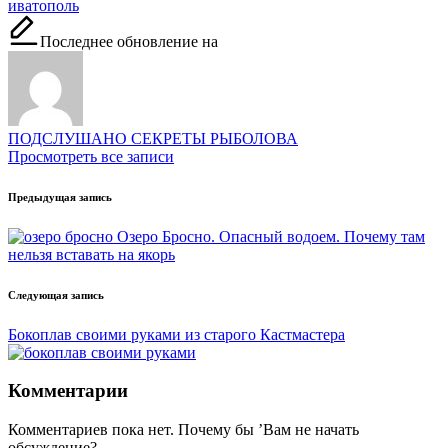
Метки:
ива
тополь
Последнее обновление на
ПОДСЛУШАНО СЕКРЕТЫ РЫБОЛОВА
Просмотреть все записи
Навигация
Предыдущая запись
записи
Озеро Бросно. Опасный водоем. Почему там
нельзя вставать на якорь
Следующая запись
Бокоплав своими руками из старого Кастмастера
Комментарии
Комментариев пока нет. Почему бы ’Вам не начать
обсуждение?