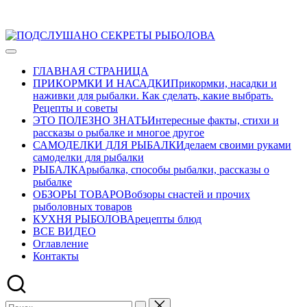
Перейти
ПОДСЛУШАНО
к
Развлекательно-
СЕКРЕТЫ
содержимому
познавательный
РЫБОЛОВА
ГЛАВНАЯ СТРАНИЦА
авторский
ПРИКОРМКИ И НАСАДКИ
Прикормки, насадки и
журнал
наживки для рыбалки. Как сделать, какие выбрать.
о
Рецепты и советы
рыбалке
ЭТО ПОЛЕЗНО ЗНАТЬ
Интересные факты, стихи и
рассказы о рыбалке и многое другое
САМОДЕЛКИ ДЛЯ РЫБАЛКИ
делаем своими руками
самоделки для рыбалки
РЫБАЛКА
рыбалка, способы рыбалки, рассказы о
рыбалке
ОБЗОРЫ ТОВАРОВ
обзоры снастей и прочих
рыболовных товаров
КУХНЯ РЫБОЛОВА
рецепты блюд
ВСЕ ВИДЕО
Оглавление
Контакты