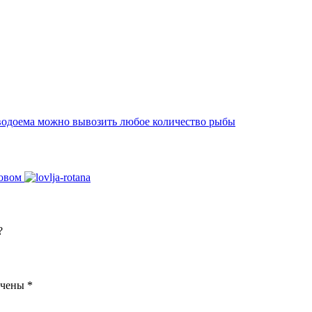
 водоема можно вывозить любое количество рыбы
ловом
?
ечены
*