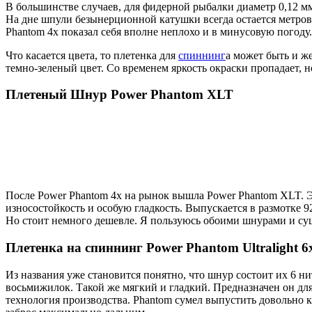
В большинстве случаев, для фидерной рыбалки диаметр 0,12 м
На дне шпули безынерционной катушки всегда остается метров 
Phantom 4x показал себя вполне неплохо и в минусовую погоду.
Что касается цвета, то плетенка для
спиннинг
а может быть и ж
темно-зеленый цвет. Со временем яркость окраски пропадает, но
Плетеный Шнур Power Phantom XLT
После Power Phantom 4x на рынок вышла Power Phantom XLT. 
износостойкость и особую гладкость. Выпускается в размотке 
Но стоит немного дешевле. Я пользуюсь обоими шнурами и сущ
Плетенка на спиннинг Power Phantom Ultralight 6
Из названия уже становится понятно, что шнур состоит их 6 н
восьмижилок. Такой же мягкий и гладкий. Предназначен он для
технология производства. Phantom сумел выпустить довольно к