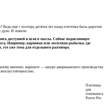
 Ведь еще с полтора десятка лет назад плетенка была дорогим
е дули. И ловили
ились доступней и шли в массы. Сейчас подавляющее
са. Например, карповая или лососевая рыбалка, где
это уже тема для отдельного разговора.
о моему мнению, варианте — шнуре американского производства
 износоустойчивостью.
Плетенка
для
спиннинга
Power Pro