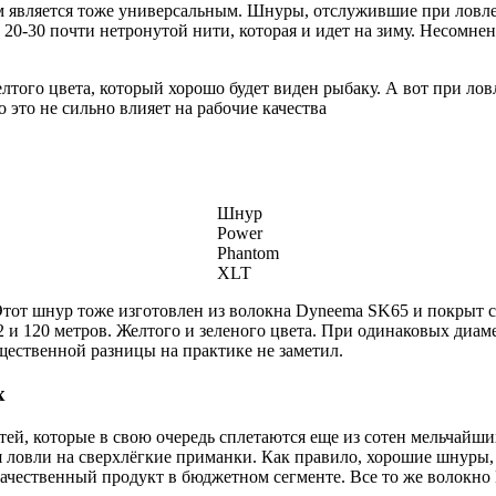
м является тоже универсальным. Шнуры, отслужившие при ловле 
20-30 почти нетронутой нити, которая и идет на зиму. Несомнен
елтого цвета, который хорошо будет виден рыбаку. А вот при лов
 это не сильно влияет на рабочие качества
Шнур
Power
Phantom
XLT
Этот шнур тоже изготовлен из волокна Dyneema SK65 и покрыт
92 и 120 метров. Желтого и зеленого цвета. При одинаковых диа
ественной разницы на практике не заметил.
x
итей, которые в свою очередь сплетаются еще из сотен мельчайш
 ловли на сверхлёгкие приманки. Как правило, хорошие шнуры, 
ачественный продукт в бюджетном сегменте. Все то же волокно 