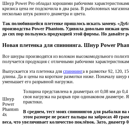
Шнур Power Pro обладал хорошими рабочими характеристиками 
кризиса цена не подскочила в два раза. В рыболовных магазина
несколько штук разного диаметра и цвета.
Так полюбившейся плетенке пришлось искать замену. «Дубл
производства Power Phantom. Удивила довольно низкая цена
до сих пор пользуюсь продукцией этой фирмы. Но давайте р
Новая плетенка для спиннинга. Шнур Power Phan
Все шнуры производятся из волокон высокомодульного полиэт
получается продукция с отличными рабочими характеристикам
Выпускается эта плетенка для
спиннинг
а в размотке 92, 120, 
длины. Да и цены на короткие размотки ниже. Поначалу шнур к
уменьшает его разрывной нагрузки.
Толщина представлена в диаметрах от 0,08 мм до 0,4
своя нагрузка на разрыв при одинаковом диаметре. Я
Шнур
практики.
Power
Phantom
В среднем, тест моих спиннингов для рыбалки на 
4x
этом размере не режет пальцы на забросах 40 грам
веса, что увеличивает количество поклёвок. Зато, диаметр 