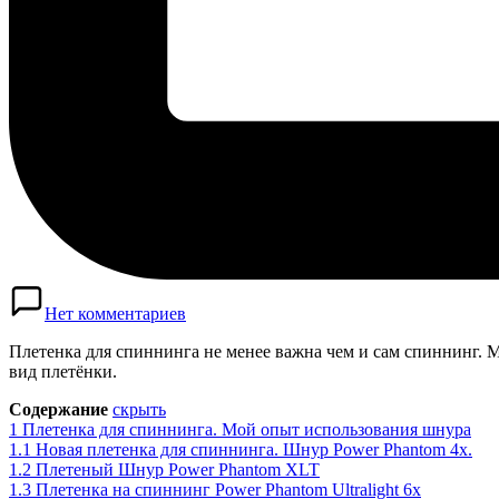
Нет комментариев
Плетенка для спиннинга не менее важна чем и сам спиннинг. М
вид плетёнки.
Содержание
скрыть
1
Плетенка для спиннинга. Мой опыт использования шнура
1.1
Новая плетенка для спиннинга. Шнур Power Phantom 4x.
1.2
Плетеный Шнур Power Phantom XLT
1.3
Плетенка на спиннинг Power Phantom Ultralight 6x