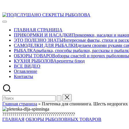
Перейти
ПОДСЛУШАНО
к
Развлекательно-
СЕКРЕТЫ
содержимому
познавательный
РЫБОЛОВА
ГЛАВНАЯ СТРАНИЦА
авторский
ПРИКОРМКИ И НАСАДКИ
Прикормки, насадки и нажив
журнал
ЭТО ПОЛЕЗНО ЗНАТЬ
Интересные факты, стихи и расск
о
САМОДЕЛКИ ДЛЯ РЫБАЛКИ
делаем своими руками са
рыбалке
РЫБАЛКА
рыбалка, способы рыбалки, рассказы о рыбалк
ОБЗОРЫ ТОВАРОВ
обзоры снастей и прочих рыболовны
КУХНЯ РЫБОЛОВА
рецепты блюд
ВСЕ ВИДЕО
Оглавление
Контакты
Главная страница
»
Плетенка для спиннинга. Шесть недорогих
????????????????????????????????????
Опубликовано
ГЛАВНАЯ
ОБЗОРЫ РЫБОЛОВНЫХ ТОВАРОВ
в