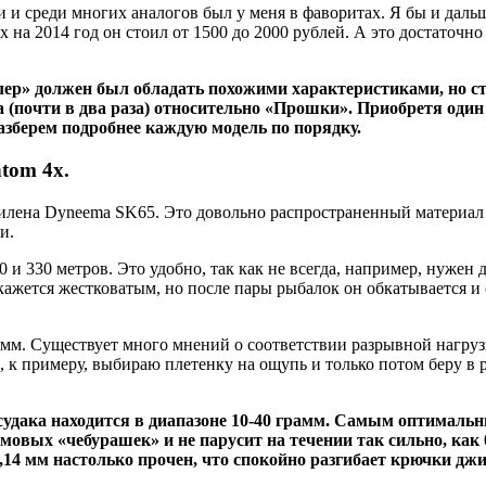
и среди многих аналогов был у меня в фаворитах. Я бы и дальш
х на 2014 год он стоил от 1500 до 2000 рублей. А это достаточн
ер» должен был обладать похожими характеристиками, но ст
 (почти в два раза) относительно «Прошки». Приобретя один 
азберем подробнее каждую модель по порядку.
tom 4x.
илена Dyneema SK65. Это довольно распространенный материал 
и.
150 и 330 метров. Это удобно, так как не всегда, например, нуже
ажется жестковатым, но после пары рыбалок он обкатывается и 
 мм. Существует много мнений о соответствии разрывной нагруз
, к примеру, выбираю плетенку на ощупь и только потом беру в
судака находится в диапазоне 10-40 грамм. Самым оптимальн
мовых «чебурашек» и не парусит на течении так сильно, как 
0,14 мм настолько прочен, что спокойно разгибает крючки джи