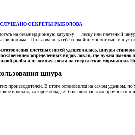
СЛУШАНО СЕКРЕТЫ РЫБОЛОВА
амотать на безынерционную катушку — леску или плетеный шнур?
аков понимал. Пользовались себе спокойно мононитью, и в ус н
я изготовления плетеных нитей удешевлялась, шнуры станов
исключением определенных видов ловли, где нужна именно ле
ьной рыбы или зимняя ловля на сверхлегкие мормышки. Но, 
пользования шнура
гих производителей. В итоге остановился на самом удачном, п
леновое волокно, которое обладает большим запасом прочности и