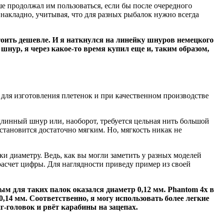
е продолжал им пользоваться, если бы после очередного
о накладно, учитывая, что для разных рыбалок нужно всегда
оить дешевле. И я наткнулся на линейку шнуров немецкого
шнур, я через какое-то время купил еще и, таким образом,
для изготовления плетенок и при качественном производстве
н длинный шнур или, наоборот, требуется цельная нить большой
становится достаточно мягким. Но, мягкость никак не
ки диаметру. Ведь, как вы могли заметить у разных моделей
 расчет цифры. Для наглядности приведу пример из своей
ым для таких палок оказался диаметр 0,12 мм. Phantom 4x в
0,14 мм. Соответственно, я могу использовать более легкие
г-головок и рвёт карабины на зацепах.