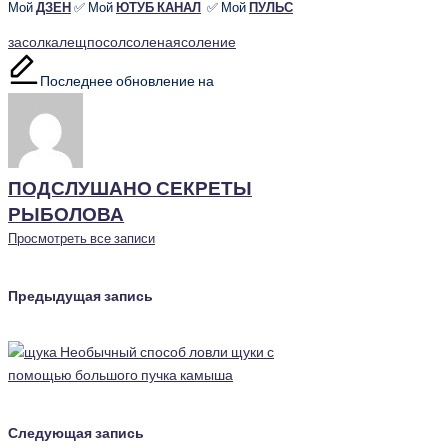
Мой
ДЗЕН
✅ Мой
ЮТУБ КАНАЛ
✅ Мой
ПУЛЬС
Метки:
засолка
лещ
посол
соленая
соление
Последнее обновление на
ПОДСЛУШАНО СЕКРЕТЫ
РЫБОЛОВА
Просмотреть все записи
Навигация
Предыдущая запись
записи
Необычный способ ловли щуки с
помощью большого пучка камыша
Следующая запись