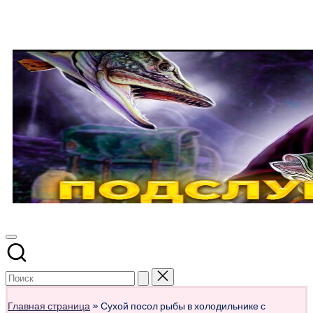
Перейти
к
содержимому
ПОДСЛУШАНО
Развлекательно-
познавательный
СЕКРЕТЫ
авторский
РЫБОЛОВА
журнал
о
рыбалке
Главная страница
»
Сухой посол рыбы в холодильнике с