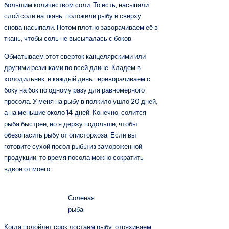
большим количеством соли. То есть, насыпали
слой соли на ткань, положили рыбу и сверху
снова насыпали. Потом плотно заворачиваем её в
ткань, чтобы соль не высыпалась с боков.
Обматываем этот сверток канцелярскими или
другими резинками по всей длине. Кладем в
холодильник, и каждый день переворачиваем с
боку на бок по одному разу для равномерного
просола. У меня на рыбу в полкило ушло 20 дней,
а на меньшие около 14 дней. Конечно, солится
рыба быстрее, но я держу подольше, чтобы
обезопасить рыбу от описторхоза. Если вы
готовите сухой посол рыбы из замороженной
продукции, то время посола можно сократить
вдвое от моего.
Соленая
рыба
Когда подойдет срок достаем рыбу, отряхиваем