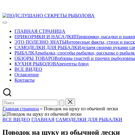
Перейти
ПОДСЛУШАНО
к
Развлекательно-
СЕКРЕТЫ
содержимому
познавательный
РЫБОЛОВА
ГЛАВНАЯ СТРАНИЦА
авторский
ПРИКОРМКИ И НАСАДКИ
Прикормки, насадки и нажив
журнал
ЭТО ПОЛЕЗНО ЗНАТЬ
Интересные факты, стихи и расск
о
САМОДЕЛКИ ДЛЯ РЫБАЛКИ
делаем своими руками са
рыбалке
РЫБАЛКА
рыбалка, способы рыбалки, рассказы о рыбалк
ОБЗОРЫ ТОВАРОВ
обзоры снастей и прочих рыболовны
КУХНЯ РЫБОЛОВА
рецепты блюд
ВСЕ ВИДЕО
Оглавление
Контакты
Главная страница
»
Поводок на щуку из обычной лески
Опубликовано
ВСЕ ВИДЕО
ГЛАВНАЯ
САМОДЕЛКИ ДЛЯ РЫБАЛКИ
в
Поводок на щуку из обычной лески