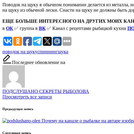
Поводок на щуку в обычном понимании делается из металла, но
на щуку из обычной лески. Снасти на щуку не должны быть до
ЕЩЕ БОЛЬШЕ ИНТЕРЕСНОГО НА ДРУГИХ МОИХ КАН
в
ОК
✅ группа в
ВК
✅ Канал с рецептами рыбацкой кухни
П
Метки:
поводок на щуку
спиннинг
щука
Последнее обновление на
ПОДСЛУШАНО СЕКРЕТЫ РЫБОЛОВА
Просмотреть все записи
Навигация
Предыдущая запись
записи
Почему на канале о рыбалке на автаре изобр
Следующая запись