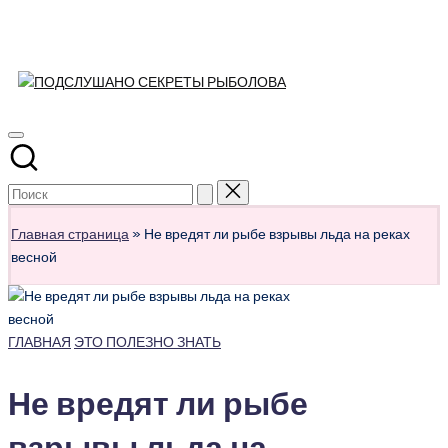
ПОДСЛУШАН
Перейти
к
Развлекательно-
СЕКРЕТЫ
содержимому
познавательный
РЫБОЛОВА
авторский
журнал
о
рыбалке
Главная страница
»
Не вредят ли рыбе взрывы льда на реках
весной
Опубликовано
ГЛАВНАЯ
ЭТО ПОЛЕЗНО ЗНАТЬ
в
Не вредят ли рыбе
взрывы льда на