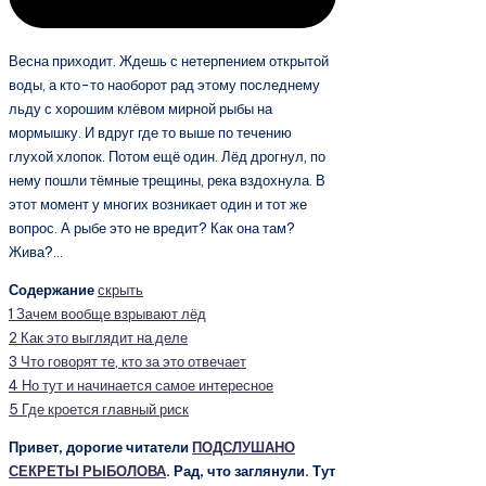
Весна приходит. Ждешь с нетерпением открытой
воды, а кто-то наоборот рад этому последнему
льду с хорошим клёвом мирной рыбы на
мормышку. И вдруг где то выше по течению
глухой хлопок. Потом ещё один. Лёд дрогнул, по
нему пошли тёмные трещины, река вздохнула. В
этот момент у многих возникает один и тот же
вопрос. А рыбе это не вредит? Как она там?
Жива?…
Содержание
скрыть
1
Зачем вообще взрывают лёд
2
Как это выглядит на деле
3
Что говорят те, кто за это отвечает
4
Но тут и начинается самое интересное
5
Где кроется главный риск
Привет, дорогие читатели
ПОДСЛУШАНО
СЕКРЕТЫ РЫБОЛОВА
. Рад, что заглянули. Тут