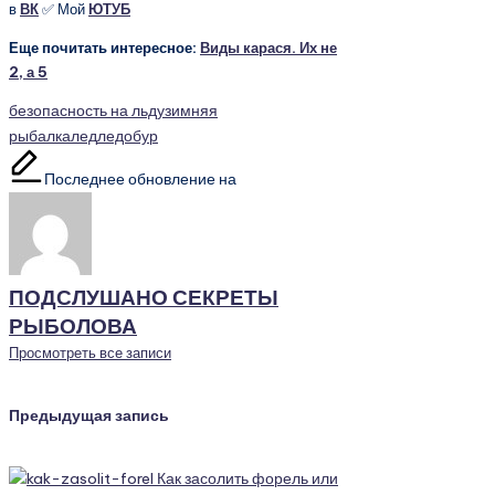
в
ВК
✅ Мой
ЮТУБ
Еще почитать интересное:
Виды карася. Их не
2, а 5
Метки:
безопасность на льду
зимняя
рыбалка
лед
ледобур
Последнее обновление на
ПОДСЛУШАНО СЕКРЕТЫ
РЫБОЛОВА
Просмотреть все записи
Навигация
Предыдущая запись
записи
Как засолить форель или