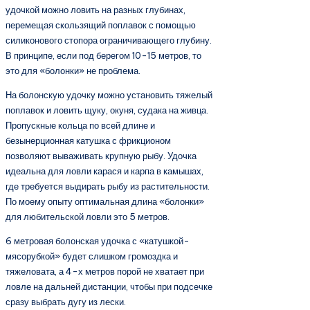
удочкой можно ловить на разных глубинах,
перемещая скользящий поплавок с помощью
силиконового стопора ограничивающего глубину.
В принципе, если под берегом 10-15 метров, то
это для «болонки» не проблема.
На болонскую удочку можно установить тяжелый
поплавок и ловить щуку, окуня, судака на живца.
Пропускные кольца по всей длине и
безынерционная катушка с фрикционом
позволяют вываживать крупную рыбу. Удочка
идеальна для ловли карася и карпа в камышах,
где требуется выдирать рыбу из растительности.
По моему опыту оптимальная длина «болонки»
для любительской ловли это 5 метров.
6 метровая болонская удочка с «катушкой-
мясорубкой» будет слишком громоздка и
тяжеловата, а 4-х метров порой не хватает при
ловле на дальней дистанции, чтобы при подсечке
сразу выбрать дугу из лески.