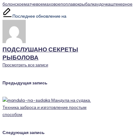
Метки:
болонское
матчевое
маховое
поплавок
рыбалка
удочка
штекерное
Последнее обновление на
ПОДСЛУШАНО СЕКРЕТЫ
РЫБОЛОВА
Просмотреть все записи
Навигация
Предыдущая запись
записи
Мандула на судака.
Техника заброса и изготовление простым
способом
Следующая запись