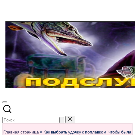
Перейти
к
содержимому
ПОДСЛУШАНО
Развлекательно-
познавательный
СЕКРЕТЫ
авторский
РЫБОЛОВА
журнал
о
рыбалке
Главная страница
»
Как выбрать удочку с поплавком, чтобы была