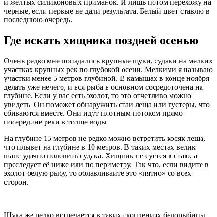
и желтых силиконовых приманок. И лишь потом перехожу на
черные, если первые не дали результата. Белый цвет ставлю в
последнюю очередь.
Где искать хищника поздней осенью
Очень редко мне попадались крупные щуки, судаки на мелких
участках крупных рек по глубокой осени. Мелкими я называю
участки менее 5 метров глубиной. В камышах в конце ноября
делать уже нечего, и вся рыба в основном сосредоточена на
глубине. Если у вас есть эхолот, то это отчетливо можно
увидеть. Он поможет обнаружить стаи леща или густеры, что
сбиваются вместе. Они идут плотным потоком прямо
посередине реки в толще воды.
На глубине 15 метров не редко можно встретить косяк леща,
что плывет на глубине в 10 метров. В таких местах велик
шанс удачно половить судака. Хищник не суётся в стаю, а
преследует её ниже или по периметру. Так что, если видите в
эхолот белую рыбу, то облавливайте это «пятно» со всех
сторон.
Щука же редко встречается в таких скоплениях белорыбицы,