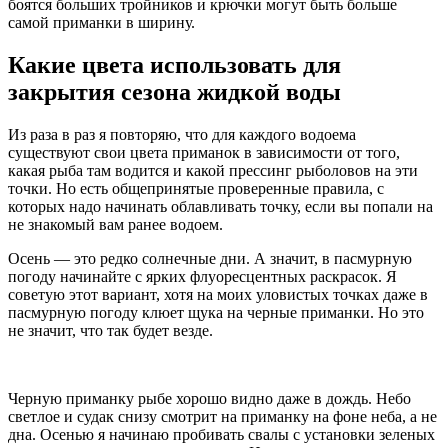
боятся больших тройников и крючки могут быть больше
самой приманки в ширину.
Какие цвета использовать для
закрытия сезона жидкой воды
Из раза в раз я повторяю, что для каждого водоема
существуют свои цвета приманок в зависимости от того,
какая рыба там водится и какой прессинг рыболовов на эти
точки. Но есть общепринятые проверенные правила, с
которых надо начинать облавливать точку, если вы попали на
не знакомый вам ранее водоем.
Осень — это редко солнечные дни. А значит, в пасмурную
погоду начинайте с ярких флуоресцентных раскрасок. Я
советую этот вариант, хотя на моих уловистых точках даже в
пасмурную погоду клюет щука на черные приманки. Но это
не значит, что так будет везде.
Черную приманку рыбе хорошо видно даже в дождь. Небо
светлое и судак снизу смотрит на приманку на фоне неба, а не
дна. Осенью я начинаю пробивать свалы с установки зеленых