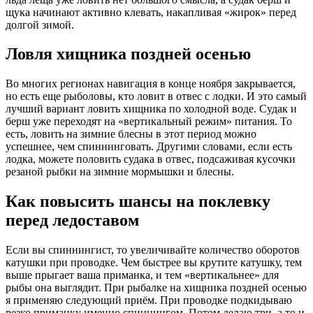
щука начинают активно клевать, накапливая «жирок» перед
долгой зимой.
Ловля хищника поздней осенью
Во многих регионах навигация в конце ноября закрывается,
но есть еще рыболовы, кто ловит в отвес с лодки. И это самый
лучший вариант ловить хищника по холодной воде. Судак и
берш уже переходят на «вертикальный режим» питания. То
есть, ловить на зимние блесны в этот период можно
успешнее, чем спиннинговать. Другими словами, если есть
лодка, можете половить судака в отвес, подсаживая кусочки
резаной рыбки на зимние мормышки и блесны.
Как повысить шансы на поклевку
перед ледоставом
Если вы спиннингист, то увеличивайте количество оборотов
катушки при проводке. Чем быстрее вы крутите катушку, тем
выше прыгает ваша приманка, и тем «вертикальнее» для
рыбы она выглядит. При рыбалке на хищника поздней осенью
я применяю следующий приём. При проводке подкидываю
резко приманку именно спиннингом. Потом делаю три, а то и