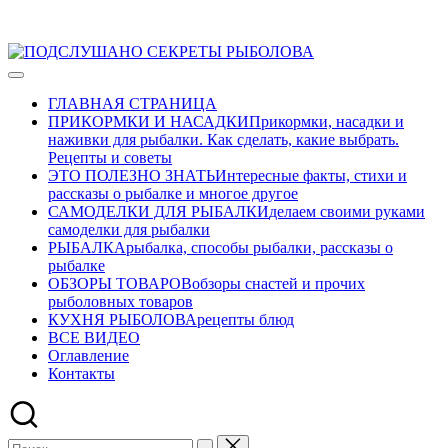
Перейти
ПОДСЛУШАНО
к
Развлекательно-
СЕКРЕТЫ
содержимому
познавательный
РЫБОЛОВА
ГЛАВНАЯ СТРАНИЦА
авторский
ПРИКОРМКИ И НАСАДКИ
Прикормки, насадки и
журнал
наживки для рыбалки. Как сделать, какие выбрать.
о
Рецепты и советы
рыбалке
ЭТО ПОЛЕЗНО ЗНАТЬ
Интересные факты, стихи и
рассказы о рыбалке и многое другое
САМОДЕЛКИ ДЛЯ РЫБАЛКИ
делаем своими руками
самоделки для рыбалки
РЫБАЛКА
рыбалка, способы рыбалки, рассказы о
рыбалке
ОБЗОРЫ ТОВАРОВ
обзоры снастей и прочих
рыболовных товаров
КУХНЯ РЫБОЛОВА
рецепты блюд
ВСЕ ВИДЕО
Оглавление
Контакты