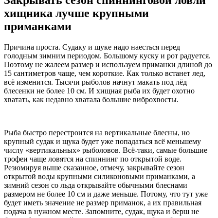
Закрывать сезон спиннинговой ловли
хищника лучше крупными
приманками
Причина проста. Судаку и щуке надо наесться перед
голодным зимним периодом. Большому куску и рот радуется.
Поэтому не жалеем размер и используем приманки длиной до
15 сантиметров чаще, чем короткие. Как только встанет лед,
всё изменится. Тысячи рыболов начнут макать под лёд
блесенки не более 10 см. И хищная рыба их будет охотно
хватать, как недавно хватала большие виброхвосты.
Рыба быстро перестроится на вертикальные блесны, но
крупный судак и щука будет уже попадаться всё меньшему
числу «вертикальных» рыболовов. Всё-таки, самые большие
трофеи чаще ловятся на спиннинг по открытой воде.
Резюмируя выше сказанное, отмечу, закрывайте сезон
открытой воды крупными силиконовыми приманками, а
зимний сезон со льда открывайте обычными блеснами
размером не более 10 см и даже меньше. Потому, что тут уже
будет иметь значение не размер приманок, а их правильная
подача в нужном месте. Запомните, судак, щука и берш не