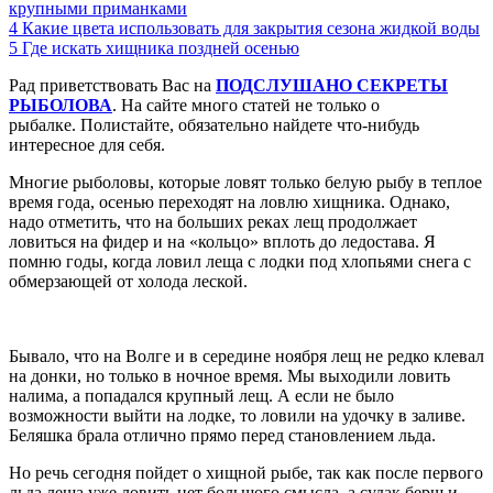
крупными приманками
4
Какие цвета использовать для закрытия сезона жидкой воды
5
Где искать хищника поздней осенью
Рад приветствовать Вас на
ПОДСЛУШАНО СЕКРЕТЫ
РЫБОЛОВА
. На сайте много статей не только о
рыбалке. Полистайте, обязательно найдете что-нибудь
интересное для себя.
Многие рыболовы, которые ловят только белую рыбу в теплое
время года, осенью переходят на ловлю хищника. Однако,
надо отметить, что на больших реках лещ продолжает
ловиться на фидер и на «кольцо» вплоть до ледостава. Я
помню годы, когда ловил леща с лодки под хлопьями снега с
обмерзающей от холода леской.
Бывало, что на Волге и в середине ноября лещ не редко клевал
на донки, но только в ночное время. Мы выходили ловить
налима, а попадался крупный лещ. А если не было
возможности выйти на лодке, то ловили на удочку в заливе.
Беляшка брала отлично прямо перед становлением льда.
Но речь сегодня пойдет о хищной рыбе, так как после первого
льда леща уже ловить нет большого смысла, а судак берш и