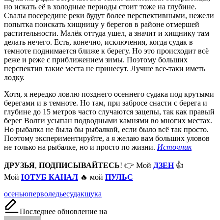
но искать её в холодные периоды стоит тоже на глубине.
Свалы посередине реки будут более перспективными, нежели
попытка поискать хищницу у берегов в районе отмершей
растительности. Малёк оттуда ушел, а значит и хищнику там
делать нечего. Есть, конечно, исключения, когда судак в
темноте поднимается ближе к берегу. Но это происходит всё
реже и реже с приближением зимы. Поэтому больших
перспектив такие места не принесут. Лучше все-таки иметь
лодку.
Хотя, я нередко ловлю позднего осеннего судака под крутыми
берегами и в темноте. Но там, при забросе снасти с берега и
глубине до 15 метров часто случаются зацепы, так как правый
берег Волги усыпан подводными камнями во многих местах.
Но рыбалка не была бы рыбалкой, если было всё так просто.
Поэтому экспериментируйте, а я желаю вам больших уловов
не только на рыбалке, но и просто по жизни.
Источник
ДРУЗЬЯ
,
ПОДПИСЫВАЙТЕСЬ
! 👉 Мой
ДЗЕН
👍
Мой
ЮТУБ КАНАЛ
🔥 мой
ПУЛЬС
Метки:
осенью
перволедье
судак
щука
Последнее обновление на