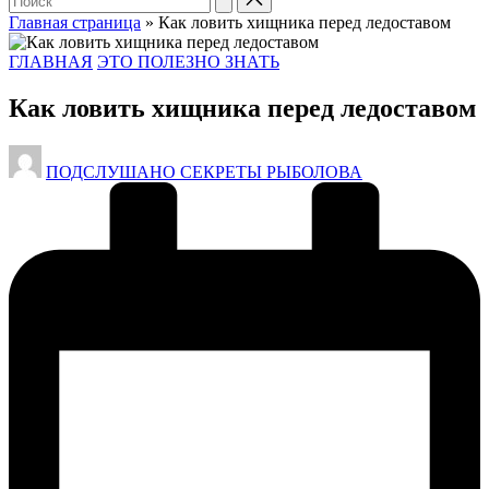
Главная страница
»
Как ловить хищника перед ледоставом
Опубликовано
ГЛАВНАЯ
ЭТО ПОЛЕЗНО ЗНАТЬ
в
Как ловить хищника перед ледоставом
Запись
ПОДСЛУШАНО СЕКРЕТЫ РЫБОЛОВА
от